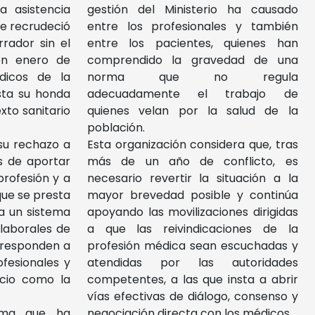
a asistencia
gestión del Ministerio ha causado
 se recrudeció
entre los profesionales y también
rador sin el
entre los pacientes, quienes han
en enero de
comprendido la gravedad de una
dicos de la
norma que no regula
sta su honda
adecuadamente el trabajo de
xto sanitario
quienes velan por la salud de la
población.
 su rechazo a
Esta organización considera que, tras
s de aportar
más de un año de conflicto, es
profesión y a
necesario revertir la situación a la
 que se presta
mayor brevedad posible y continúa
a un sistema
apoyando las movilizaciones dirigidas
 laborales de
a que las reivindicaciones de la
 responden a
profesión médica sean escuchadas y
ofesionales y
atendidas por las autoridades
icio como la
competentes, a las que insta a abrir
vías efectivas de diálogo, consenso y
rma que ha
negociación directa con los médicos.